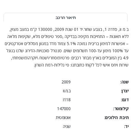
תיאור הרכב
ב מ וו, סדרה 1, בצבע שחור.יד 01 שנת 2009, 130000 ק"מ במצב מצוין,
ללא תאונות – התחייבות מקיפה בבדיקה ,ספר טיפולים מלא, שקיפות מלאה
– אפשרות למימון בריבית נמוכה 5.1% צמוד מדד במגוון מסלולים אטרקטיבים
עד 100% מימון עד-100 תשלומים שווים. סנטרל סוכנויות-הדירוג שלנו בגוגל
4.9 בין המובילים בארץ מבחר רכבים: פרטי\מסחרי\שטח \יוקרה\משפחתי,
שירות ויחס אישי לכל לקוח! כתובתנו: פי גלילות-רמת השרון.
שנה:
2009
יצרן:
ב.מ.וו
דגם:
I118
קילומטר:
147000
תיבת הילוכים:
אוטומטית
יד:
שניה