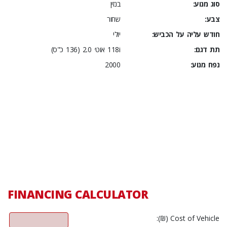
סוג מנוע:
בנזין
צבע:
שחור
חודש עליה על הכביש:
יולי
תת דגם:
118i אוט׳ 2.0 (136 כ"ס)
נפח מנוע:
2000
FINANCING CALCULATOR
Cost of Vehicle (₪):