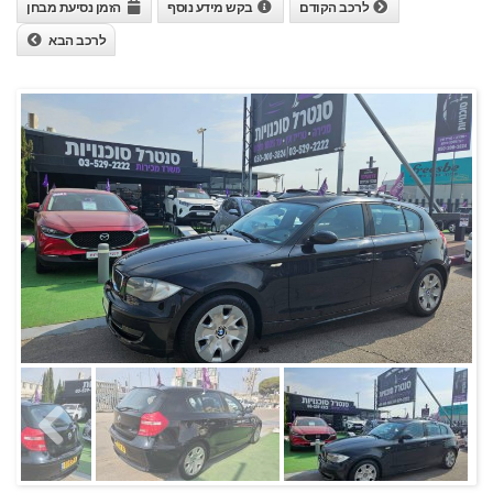
לרכב הקודם
בקש מידע נוסף
הזמן נסיעת מבחן
הוסף קו תחתון לקישורים
format_underlined
לרכב הבא
סמן קישורים
font_download
לאפס את כל האפשרויות
cached