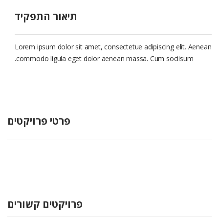
הוסף קו תחתון לקישורים
format_underlined
תיאור התפקיד
סמן קישורים
font_download
לאפס את כל האפשרויות
cached
Lorem ipsum dolor sit amet, consectetue adipiscing elit. Aenean
commodo ligula eget dolor aenean massa. Cum sociisum.
פרטי פרויקטים
פרויקטים קשורים