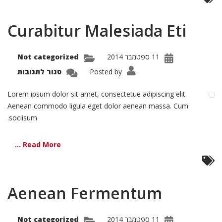
Curabitur Malesiada Eti
11 ספטמבר 2014
Not categorized
על
Posted by
סגור לתגובות
bitur
siada
Eti
Lorem ipsum dolor sit amet, consectetue adipiscing elit.
Aenean commodo ligula eget dolor aenean massa. Cum
sociisum.
Read More ...
Aenean Fermentum
11 ספטמבר 2014
Not categorized