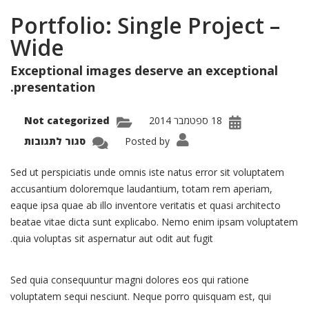
Portfolio: Single Project –
Wide
Exceptional images deserve an exceptional
presentation.
18 ספטמבר 2014
Not categorized
על
Posted by
סגור לתגובות
olio:
ingle
oject
Sed ut perspiciatis unde omnis iste natus error sit voluptatem
–
Wide
accusantium doloremque laudantium, totam rem aperiam,
eaque ipsa quae ab illo inventore veritatis et quasi architecto
beatae vitae dicta sunt explicabo. Nemo enim ipsam voluptatem
quia voluptas sit aspernatur aut odit aut fugit.
Sed quia consequuntur magni dolores eos qui ratione
voluptatem sequi nesciunt. Neque porro quisquam est, qui