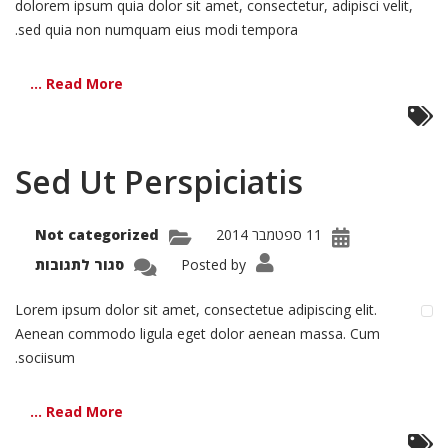
dolorem ipsum quia dolor sit amet, consectetur, adipisci velit,
sed quia non numquam eius modi tempora.
Read More ...
Sed Ut Perspiciatis
11 ספטמבר 2014
Not categorized
על
Posted by
סגור לתגובות
Sed
Ut
iatis
Lorem ipsum dolor sit amet, consectetue adipiscing elit.
Aenean commodo ligula eget dolor aenean massa. Cum
sociisum.
Read More ...