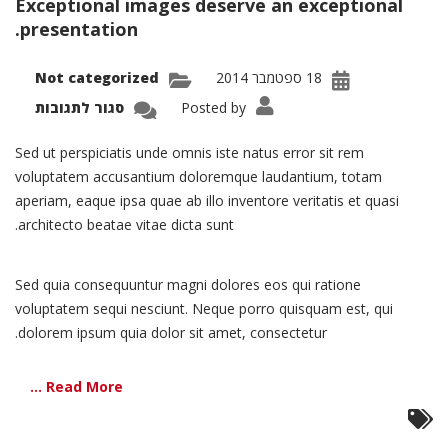
Exceptional images deserve an exceptional
הוסף קו תחתון לקישורים
format_underlined
presentation.
סמן קישורים
font_download
18 ספטמבר 2014
Not categorized
לאפס את כל האפשרויות
cached
על
Posted by
סגור לתגובות
olio:
ingle
oject
Sed ut perspiciatis unde omnis iste natus error sit rem
–
Split
voluptatem accusantium doloremque laudantium, totam
aperiam, eaque ipsa quae ab illo inventore veritatis et quasi
architecto beatae vitae dicta sunt.
Sed quia consequuntur magni dolores eos qui ratione
voluptatem sequi nesciunt. Neque porro quisquam est, qui
dolorem ipsum quia dolor sit amet, consectetur.
Read More ...