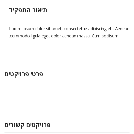
הוסף קו תחתון לקישורים
format_underlined
תיאור התפקיד
סמן קישורים
font_download
לאפס את כל האפשרויות
cached
Lorem ipsum dolor sit amet, consectetue adipiscing elit. Aenean
commodo ligula eget dolor aenean massa. Cum sociisum.
פרטי פרויקטים
פרויקטים קשורים