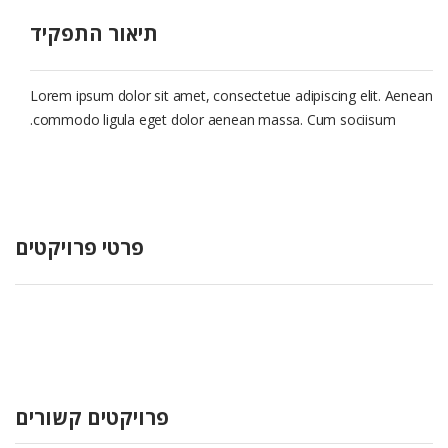
הוסף קו תחתון לקישורים
format_underlined
תיאור התפקיד
סמן קישורים
font_download
לאפס את כל האפשרויות
cached
Lorem ipsum dolor sit amet, consectetue adipiscing elit. Aenean
commodo ligula eget dolor aenean massa. Cum sociisum.
פרטי פרויקטים
פרויקטים קשורים