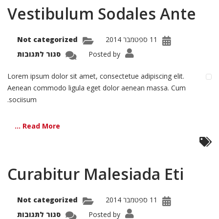
Vestibulum Sodales Ante
11 ספטמבר 2014
Not categorized
על
Posted by
סגור לתגובות
bulum
dales
Ante
Lorem ipsum dolor sit amet, consectetue adipiscing elit.
Aenean commodo ligula eget dolor aenean massa. Cum
sociisum.
Read More ...
Curabitur Malesiada Eti
11 ספטמבר 2014
Not categorized
על
Posted by
סגור לתגובות