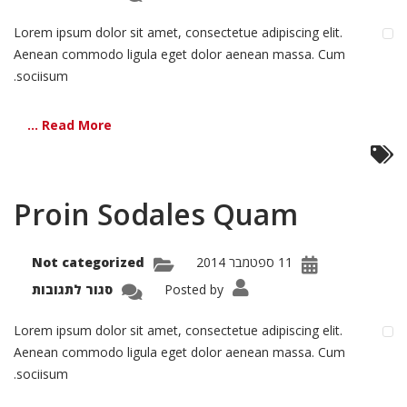
bitur
siada
Eti
Lorem ipsum dolor sit amet, consectetue adipiscing elit.
Aenean commodo ligula eget dolor aenean massa. Cum
sociisum.
Read More ...
Proin Sodales Quam
11 ספטמבר 2014
Not categorized
על
Posted by
סגור לתגובות
Proin
dales
Quam
Lorem ipsum dolor sit amet, consectetue adipiscing elit.
Aenean commodo ligula eget dolor aenean massa. Cum
sociisum.