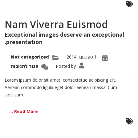
Nam Viverra Euismod
Exceptional images deserve an exceptional
presentation.
11 ספטמבר 2014
Not categorized
על
Posted by
סגור לתגובות
Nam
verra
smod
Lorem ipsum dolor sit amet, consectetue adipiscing elit.
Aenean commodo ligula eget dolor aenean massa. Cum
sociisum.
Read More ...