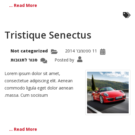
Read More ...
Tristique Senectus
11 ספטמבר 2014
Not categorized
על
Posted by
סגור לתגובות
tique
ectus
Lorem ipsum dolor sit amet,
consectetue adipiscing elit. Aenean
commodo ligula eget dolor aenean
massa. Cum sociisum.
Read More ...