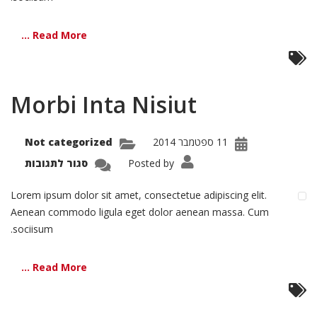
Read More ...
Morbi Inta Nisiut
11 ספטמבר 2014
Not categorized
על
Posted by
סגור לתגובות
Morbi
Inta
isiut
Lorem ipsum dolor sit amet, consectetue adipiscing elit.
Aenean commodo ligula eget dolor aenean massa. Cum
sociisum.
Read More ...